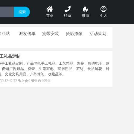
首页
联系
微博
个人
加油站
派发传单
宽带安装
摄影摄像
活动策划
工礼品定制
业手工礼品定制，产品包括手工礼品、工艺精品、陶瓷、数码电子、皮
、促销广告赠品、杯壶、生活家电、家居用品、家纺、食品鲜花、钟
品、文化文具用品、户外休闲、收藏品等。
30 12:42:52
0
0
0
49948