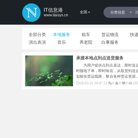
IT信息港
全国
分类信息
www.itaisys.cn
全部分类
本地服务
租车
货运物流
快
演出表演
音乐
养老院
白事服务
承接本地点到点送货服务
为用户提供点到点直达，限时送
时随地下单，即时响应，从取货到送
划较佳货运线路，整合各种货运资源
送达全城任务，将货物安全快速的送
2018-03-31 10:47:51
0
0
0
335
中转、分拣，配送过程中存在的诸多
置，需要送/取何种物品，都可以用
便宜！￼