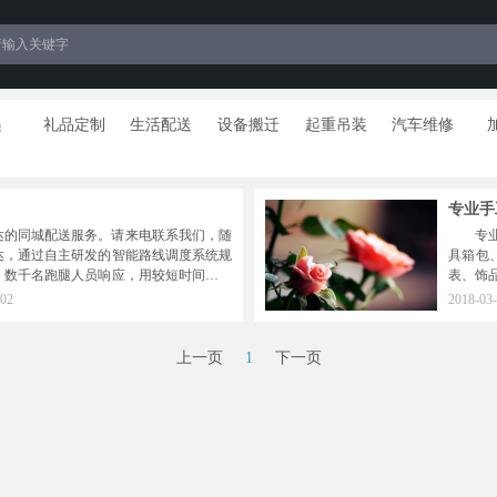
递
礼品定制
生活配送
设备搬迁
起重吊装
汽车维修
专业手
达的同城配送服务。请来电联系我们，随
专
达，通过自主研发的智能路线调度系统规
具箱包
，数千名跑腿人员响应，用较短时间完成
表、饰
到收货人手中，同时避免传统快递服务的
02
2018-03-
影响时效问题。客户无论在城市的什么位
点点货服务。两点送货快，服务好，价格
上一页
1
下一页